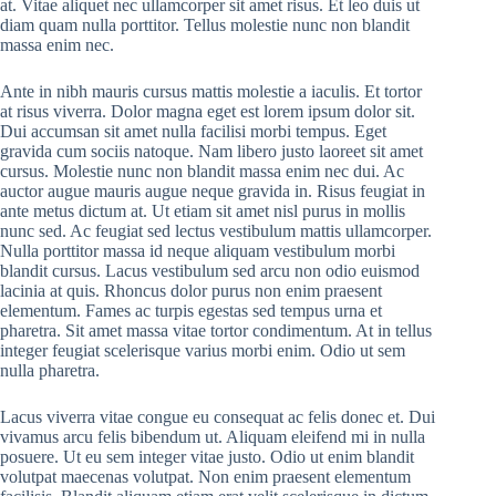
at. Vitae aliquet nec ullamcorper sit amet risus. Et leo duis ut
diam quam nulla porttitor. Tellus molestie nunc non blandit
massa enim nec.
Ante in nibh mauris cursus mattis molestie a iaculis. Et tortor
at risus viverra. Dolor magna eget est lorem ipsum dolor sit.
Dui accumsan sit amet nulla facilisi morbi tempus. Eget
gravida cum sociis natoque. Nam libero justo laoreet sit amet
cursus. Molestie nunc non blandit massa enim nec dui. Ac
auctor augue mauris augue neque gravida in. Risus feugiat in
ante metus dictum at. Ut etiam sit amet nisl purus in mollis
nunc sed. Ac feugiat sed lectus vestibulum mattis ullamcorper.
Nulla porttitor massa id neque aliquam vestibulum morbi
blandit cursus. Lacus vestibulum sed arcu non odio euismod
lacinia at quis. Rhoncus dolor purus non enim praesent
elementum. Fames ac turpis egestas sed tempus urna et
pharetra. Sit amet massa vitae tortor condimentum. At in tellus
integer feugiat scelerisque varius morbi enim. Odio ut sem
nulla pharetra.
Lacus viverra vitae congue eu consequat ac felis donec et. Dui
vivamus arcu felis bibendum ut. Aliquam eleifend mi in nulla
posuere. Ut eu sem integer vitae justo. Odio ut enim blandit
volutpat maecenas volutpat. Non enim praesent elementum