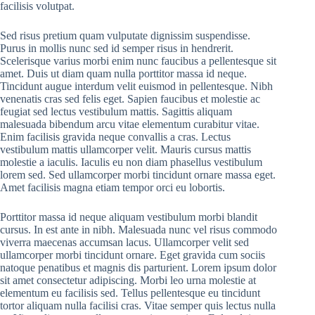
facilisis volutpat.
Sed risus pretium quam vulputate dignissim suspendisse.
Purus in mollis nunc sed id semper risus in hendrerit.
Scelerisque varius morbi enim nunc faucibus a pellentesque sit
amet. Duis ut diam quam nulla porttitor massa id neque.
Tincidunt augue interdum velit euismod in pellentesque. Nibh
venenatis cras sed felis eget. Sapien faucibus et molestie ac
feugiat sed lectus vestibulum mattis. Sagittis aliquam
malesuada bibendum arcu vitae elementum curabitur vitae.
Enim facilisis gravida neque convallis a cras. Lectus
vestibulum mattis ullamcorper velit. Mauris cursus mattis
molestie a iaculis. Iaculis eu non diam phasellus vestibulum
lorem sed. Sed ullamcorper morbi tincidunt ornare massa eget.
Amet facilisis magna etiam tempor orci eu lobortis.
Porttitor massa id neque aliquam vestibulum morbi blandit
cursus. In est ante in nibh. Malesuada nunc vel risus commodo
viverra maecenas accumsan lacus. Ullamcorper velit sed
ullamcorper morbi tincidunt ornare. Eget gravida cum sociis
natoque penatibus et magnis dis parturient. Lorem ipsum dolor
sit amet consectetur adipiscing. Morbi leo urna molestie at
elementum eu facilisis sed. Tellus pellentesque eu tincidunt
tortor aliquam nulla facilisi cras. Vitae semper quis lectus nulla