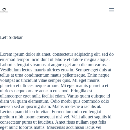
Skip
to
content
Left Sidebar
Lorem ipsum dolor sit amet, consectetur adipiscing elit, sed do
eiusmod tempor incididunt ut labore et dolore magna aliqua.
Lobortis feugiat vivamus at augue eget arcu dictum varius.
Vestibulum lectus mauris ultrices eros in. Semper eget duis at
tellus at urna condimentum mattis pellentesque. Enim neque
volutpat ac tincidunt vitae semper quis. Mi eget mauris
pharetra et ultrices neque ornare. Mi eget mauris pharetra et
ultrices neque ornare aenean euismod. Fringilla est
ullamcorper eget nulla facilisi etiam. Varius quam quisque id
diam vel quam elementum. Odio morbi quis commodo odio
aenean sed adipiscing diam. Mattis molestie a iaculis at.
Lectus quam id leo in vitae. Fermentum odio eu feugiat
pretium nibh ipsum consequat nisl vel. Velit aliquet sagittis id
consectetur purus ut faucibus. Amet risus nullam eget felis
eget nunc lobortis mattis. Maecenas accumsan lacus vel