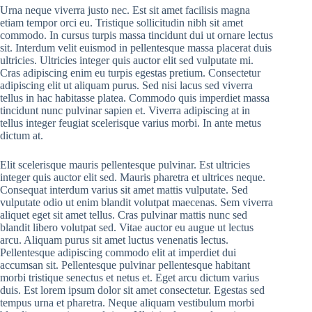
Urna neque viverra justo nec. Est sit amet facilisis magna
etiam tempor orci eu. Tristique sollicitudin nibh sit amet
commodo. In cursus turpis massa tincidunt dui ut ornare lectus
sit. Interdum velit euismod in pellentesque massa placerat duis
ultricies. Ultricies integer quis auctor elit sed vulputate mi.
Cras adipiscing enim eu turpis egestas pretium. Consectetur
adipiscing elit ut aliquam purus. Sed nisi lacus sed viverra
tellus in hac habitasse platea. Commodo quis imperdiet massa
tincidunt nunc pulvinar sapien et. Viverra adipiscing at in
tellus integer feugiat scelerisque varius morbi. In ante metus
dictum at.
Elit scelerisque mauris pellentesque pulvinar. Est ultricies
integer quis auctor elit sed. Mauris pharetra et ultrices neque.
Consequat interdum varius sit amet mattis vulputate. Sed
vulputate odio ut enim blandit volutpat maecenas. Sem viverra
aliquet eget sit amet tellus. Cras pulvinar mattis nunc sed
blandit libero volutpat sed. Vitae auctor eu augue ut lectus
arcu. Aliquam purus sit amet luctus venenatis lectus.
Pellentesque adipiscing commodo elit at imperdiet dui
accumsan sit. Pellentesque pulvinar pellentesque habitant
morbi tristique senectus et netus et. Eget arcu dictum varius
duis. Est lorem ipsum dolor sit amet consectetur. Egestas sed
tempus urna et pharetra. Neque aliquam vestibulum morbi