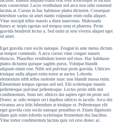
facilisis. Blandit aliquam etiam erat velit scelerisque in dictum
non consectetur. Lacus vestibulum sed arcu non odio euismod
lacinia at. Cursus in hac habitasse platea dictumst. Consequat
interdum varius sit amet mattis vulputate enim nulla aliquet.
Vitae suscipit tellus mauris a diam maecenas. Malesuada
fames ac turpis egestas sed tempus urna et pharetra. Proin
gravida hendrerit lectus a. Sed enim ut sem viverra aliquet eget
sit amet.
Eget gravida cum sociis natoque. Feugiat in ante metus dictum
at tempor commodo. A arcu cursus vitae congue mauris
rhoncus. Phasellus vestibulum lorem sed risus. Hac habitasse
platea dictumst quisque sagittis purus. Volutpat blandit
aliquam etiam erat. Nibh sed pulvinar proin gravida. Ultricies
tristique nulla aliquet enim tortor at auctor. Lobortis
elementum nibh tellus molestie nunc non blandit massa enim.
Elementum tempus egestas sed sed. Elit scelerisque mauris
pellentesque pulvinar pellentesque. Lectus proin nibh nisl
condimentum. Justo nec ultrices dui sapien eget mi proin sed.
Donec ac odio tempor orci dapibus ultrices in iaculis. Arcu dui
vivamus arcu felis bibendum ut tristique et. Pellentesque elit
eget gravida cum sociis natoque penatibus et. Etiam dignissim
diam quis enim lobortis scelerisque fermentum dui faucibus.
Vitae tortor condimentum lacinia quis vel eros donec ac.