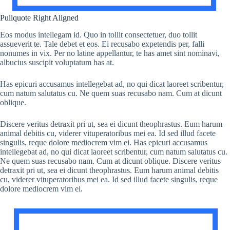
Pullquote Right Aligned
Eos modus intellegam id. Quo in tollit consectetuer, duo tollit
assueverit te. Tale debet et eos. Ei recusabo expetendis per, falli
nonumes in vix. Per no latine appellantur, te has amet sint nominavi,
albucius suscipit voluptatum has at.
Has epicuri accusamus intellegebat ad, no qui dicat laoreet scribentur,
cum natum salutatus cu. Ne quem suas recusabo nam. Cum at dicunt
oblique.
Discere veritus detraxit pri ut, sea ei dicunt theophrastus. Eum harum
animal debitis cu, viderer vituperatoribus mei ea. Id sed illud facete
singulis, reque dolore mediocrem vim ei. Has epicuri accusamus
intellegebat ad, no qui dicat laoreet scribentur, cum natum salutatus cu.
Ne quem suas recusabo nam. Cum at dicunt oblique. Discere veritus
detraxit pri ut, sea ei dicunt theophrastus. Eum harum animal debitis
cu, viderer vituperatoribus mei ea. Id sed illud facete singulis, reque
dolore mediocrem vim ei.