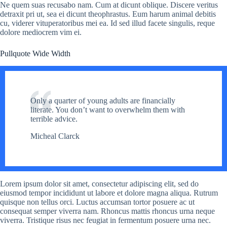
Ne quem suas recusabo nam. Cum at dicunt oblique. Discere veritus
detraxit pri ut, sea ei dicunt theophrastus. Eum harum animal debitis
cu, viderer vituperatoribus mei ea. Id sed illud facete singulis, reque
dolore mediocrem vim ei.
Pullquote Wide Width
Only a quarter of young adults are financially
literate. You don’t want to overwhelm them with
terrible advice.
Micheal Clarck
Lorem ipsum dolor sit amet, consectetur adipiscing elit, sed do
eiusmod tempor incididunt ut labore et dolore magna aliqua. Rutrum
quisque non tellus orci. Luctus accumsan tortor posuere ac ut
consequat semper viverra nam. Rhoncus mattis rhoncus urna neque
viverra. Tristique risus nec feugiat in fermentum posuere urna nec.