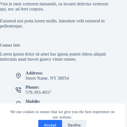
Vim in meis verterem menandri, ea iuvaret delectus verterem
qui, nec ad ferri corpora.
Euismod nisi porta lorem mollis. Interdum velit euismod in
pellentesque.
Contact Info
Lorem ipsum dolor sit amet has ignota putent ridens aliquid
indoctum anad movet graece vimut omnes.
Address:
Street Name, NY 38954
Phone:
578-393-4937
Mobile:
578-393-4937
We use cookies to ensure that we give you the best experience on
Website:
our website.
creativethemes.com
Accept
Decline