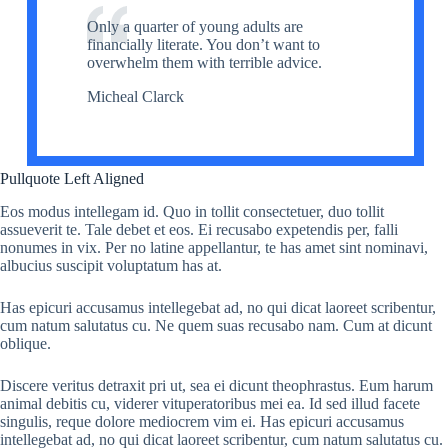
Only a quarter of young adults are
financially literate. You don’t want to
overwhelm them with terrible advice.
Micheal Clarck
Pullquote Left Aligned
Eos modus intellegam id. Quo in tollit consectetuer, duo tollit
assueverit te. Tale debet et eos. Ei recusabo expetendis per, falli
nonumes in vix. Per no latine appellantur, te has amet sint nominavi,
albucius suscipit voluptatum has at.
Has epicuri accusamus intellegebat ad, no qui dicat laoreet scribentur,
cum natum salutatus cu. Ne quem suas recusabo nam. Cum at dicunt
oblique.
Discere veritus detraxit pri ut, sea ei dicunt theophrastus. Eum harum
animal debitis cu, viderer vituperatoribus mei ea. Id sed illud facete
singulis, reque dolore mediocrem vim ei. Has epicuri accusamus
intellegebat ad, no qui dicat laoreet scribentur, cum natum salutatus cu.