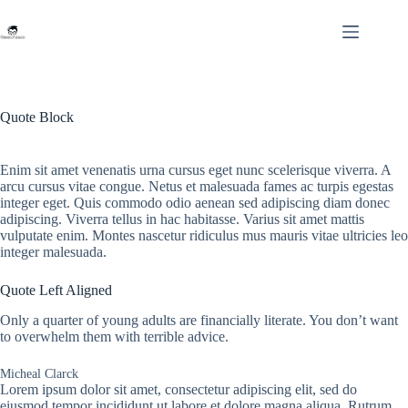
Skip
to
content
Quote Block
Enim sit amet venenatis urna cursus eget nunc scelerisque viverra. A
arcu cursus vitae congue. Netus et malesuada fames ac turpis egestas
integer eget. Quis commodo odio aenean sed adipiscing diam donec
adipiscing. Viverra tellus in hac habitasse. Varius sit amet mattis
vulputate enim. Montes nascetur ridiculus mus mauris vitae ultricies leo
integer malesuada.
Quote Left Aligned
Only a quarter of young adults are financially literate. You don’t want
to overwhelm them with terrible advice.
Micheal Clarck
Lorem ipsum dolor sit amet, consectetur adipiscing elit, sed do
eiusmod tempor incididunt ut labore et dolore magna aliqua. Rutrum