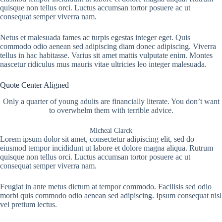
quisque non tellus orci. Luctus accumsan tortor posuere ac ut
consequat semper viverra nam.
Netus et malesuada fames ac turpis egestas integer eget. Quis
commodo odio aenean sed adipiscing diam donec adipiscing. Viverra
tellus in hac habitasse. Varius sit amet mattis vulputate enim. Montes
nascetur ridiculus mus mauris vitae ultricies leo integer malesuada.
Quote Center Aligned
Only a quarter of young adults are financially literate. You don’t want
to overwhelm them with terrible advice.
Micheal Clarck
Lorem ipsum dolor sit amet, consectetur adipiscing elit, sed do
eiusmod tempor incididunt ut labore et dolore magna aliqua. Rutrum
quisque non tellus orci. Luctus accumsan tortor posuere ac ut
consequat semper viverra nam.
Feugiat in ante metus dictum at tempor commodo. Facilisis sed odio
morbi quis commodo odio aenean sed adipiscing. Ipsum consequat nisl
vel pretium lectus.